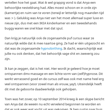
vertellen hoe het gaat. Wat ik wel grappig vond is dat Anya een
behoorlijke nesteldrang had. Alles moest schoon en in orde zijn
(kamertje) en ruim van te voren (terwijl er letterlijk nog maanden tijd
was :+ ). Gelukkig was Anya niet van het moet allemaal super luxe en
nieuw zijn, dus met een IKEA kinderkamer en een tweedehands
buggy waren we snel klaar met dat spul.
Dan krijg je natuurlijk ook de zogenaamde puf cursus waar ze
natuurlijk wilde dat ik mee naartoe ging. Ze had er één uitgezocht en
dat was de zogenaamde
hypnobirthing
. Ik dacht, waarschijnlijk wat
jullie nu ook denken, dat het behoorlijk vage shit en zweverig zou
zijn.
Ik kan je zeggen, dat is het niet. Hier wordt je geleerd hoe je moet
ontspannen dmv massage en een lichte vorm van (zelf)hypnose. Dit
werkt verrassend goed en de cursus zelf was ook met name heel erg
veel ontspannen (voor zowel man als vrouw, yay!). Uiteindelijk heeft
dit met de geboorte daadwerkelijk ook geholpen.
Toen was het zover, op 10 september 2014 kreeg ik een skype bericht
van Anya dat de weeën nu echt vervelend begonnen te worden en
dat er ook weer wat vocht uit was gekomen. Ik ben rustig naar huis