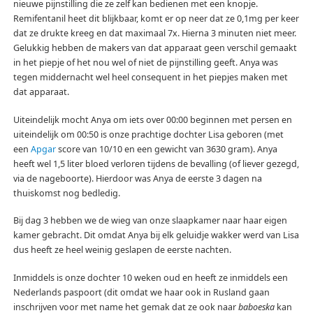
nieuwe pijnstilling die ze zelf kan bedienen met een knopje.
Remifentanil heet dit blijkbaar, komt er op neer dat ze 0,1mg per keer
dat ze drukte kreeg en dat maximaal 7x. Hierna 3 minuten niet meer.
Gelukkig hebben de makers van dat apparaat geen verschil gemaakt
in het piepje of het nou wel of niet de pijnstilling geeft. Anya was
tegen middernacht wel heel consequent in het piepjes maken met
dat apparaat.
Uiteindelijk mocht Anya om iets over 00:00 beginnen met persen en
uiteindelijk om 00:50 is onze prachtige dochter Lisa geboren (met
een
Apgar
score van 10/10 en een gewicht van 3630 gram). Anya
heeft wel 1,5 liter bloed verloren tijdens de bevalling (of liever gezegd,
via de nageboorte). Hierdoor was Anya de eerste 3 dagen na
thuiskomst nog bedledig.
Bij dag 3 hebben we de wieg van onze slaapkamer naar haar eigen
kamer gebracht. Dit omdat Anya bij elk geluidje wakker werd van Lisa
dus heeft ze heel weinig geslapen de eerste nachten.
Inmiddels is onze dochter 10 weken oud en heeft ze inmiddels een
Nederlands paspoort (dit omdat we haar ook in Rusland gaan
inschrijven voor met name het gemak dat ze ook naar
baboeska
kan