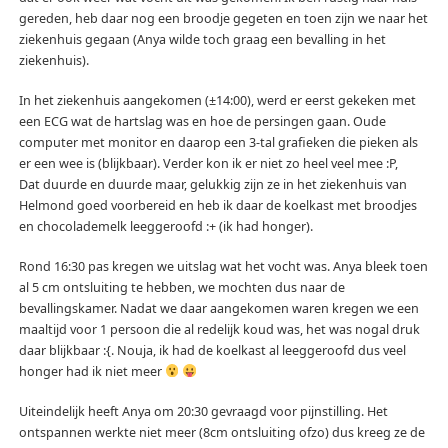
gereden, heb daar nog een broodje gegeten en toen zijn we naar het
ziekenhuis gegaan (Anya wilde toch graag een bevalling in het
ziekenhuis).
In het ziekenhuis aangekomen (±14:00), werd er eerst gekeken met
een ECG wat de hartslag was en hoe de persingen gaan. Oude
computer met monitor en daarop een 3-tal grafieken die pieken als
er een wee is (blijkbaar). Verder kon ik er niet zo heel veel mee :P,
Dat duurde en duurde maar, gelukkig zijn ze in het ziekenhuis van
Helmond goed voorbereid en heb ik daar de koelkast met broodjes
en chocolademelk leeggeroofd :+ (ik had honger).
Rond 16:30 pas kregen we uitslag wat het vocht was. Anya bleek toen
al 5 cm ontsluiting te hebben, we mochten dus naar de
bevallingskamer. Nadat we daar aangekomen waren kregen we een
maaltijd voor 1 persoon die al redelijk koud was, het was nogal druk
daar blijkbaar :{. Nouja, ik had de koelkast al leeggeroofd dus veel
honger had ik niet meer
Uiteindelijk heeft Anya om 20:30 gevraagd voor pijnstilling. Het
ontspannen werkte niet meer (8cm ontsluiting ofzo) dus kreeg ze de