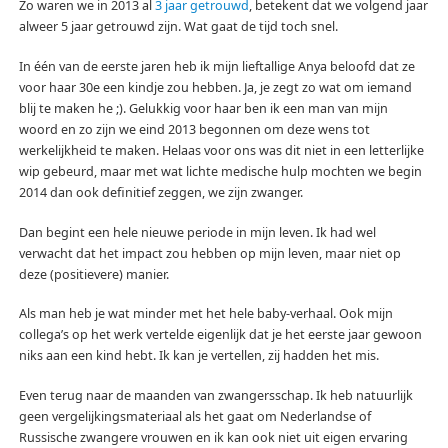
Zo waren we in 2013 al
3 jaar getrouwd
, betekent dat we volgend jaar
alweer 5 jaar getrouwd zijn. Wat gaat de tijd toch snel.
In één van de eerste jaren heb ik mijn lieftallige Anya beloofd dat ze
voor haar 30e een kindje zou hebben. Ja, je zegt zo wat om iemand
blij te maken he ;). Gelukkig voor haar ben ik een man van mijn
woord en zo zijn we eind 2013 begonnen om deze wens tot
werkelijkheid te maken. Helaas voor ons was dit niet in een letterlijke
wip gebeurd, maar met wat lichte medische hulp mochten we begin
2014 dan ook definitief zeggen, we zijn zwanger.
Dan begint een hele nieuwe periode in mijn leven. Ik had wel
verwacht dat het impact zou hebben op mijn leven, maar niet op
deze (positievere) manier.
Als man heb je wat minder met het hele baby-verhaal. Ook mijn
collega’s op het werk vertelde eigenlijk dat je het eerste jaar gewoon
niks aan een kind hebt. Ik kan je vertellen, zij hadden het mis.
Even terug naar de maanden van zwangersschap. Ik heb natuurlijk
geen vergelijkingsmateriaal als het gaat om Nederlandse of
Russische zwangere vrouwen en ik kan ook niet uit eigen ervaring