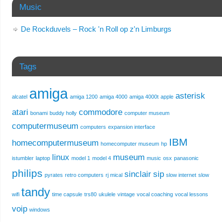
Music
De Rockduvels – Rock 'n Roll op z'n Limburgs
Tags
amiga
asterisk
alcatel
amiga 1200
amiga 4000
amiga 4000t
apple
atari
commodore
bonami
buddy holly
computer museum
computermuseum
computers
expansion interface
IBM
homecomputermuseum
homecomputer museum
hp
linux
museum
istumbler
laptop
model 1
model 4
music
osx
panasonic
philips
sinclair
sip
pyrates
retro computers
rj mical
slow internet
slow
tandy
wifi
time capsule
trs80
ukulele
vintage
vocal coaching
vocal lessons
voip
windows