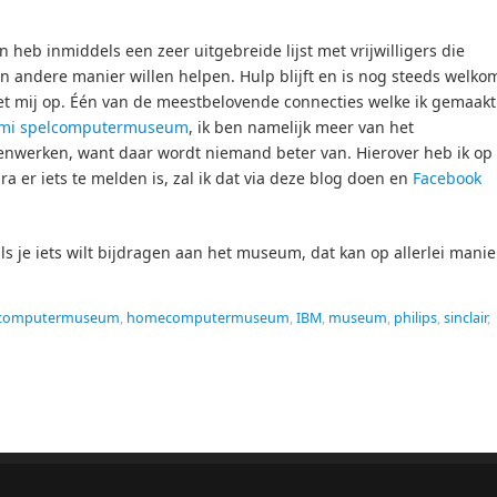
en heb inmiddels een zeer uitgebreide lijst met vrijwilligers die
en andere manier willen helpen. Hulp blijft en is nog steeds welko
et mij op. Één van de meestbelovende connecties welke ik gemaakt
mi spelcomputermuseum
, ik ben namelijk meer van het
enwerken, want daar wordt niemand beter van. Hierover heb ik op
ra er iets te melden is, zal ik dat via deze blog doen en
Facebook
ls je iets wilt bijdragen aan het museum, dat kan op allerlei manie
computermuseum
,
homecomputermuseum
,
IBM
,
museum
,
philips
,
sinclair
,