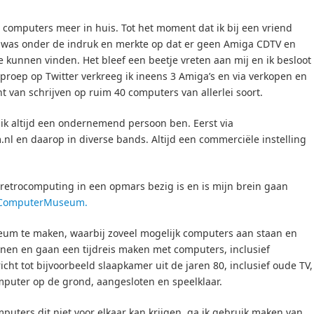
 computers meer in huis. Tot het moment dat ik bij een vriend
 was onder de indruk en merkte op dat er geen Amiga CDTV en
te kunnen vinden. Het bleef een beetje vreten aan mij en ik besloot
oproep op Twitter verkreeg ik ineens 3 Amiga’s en via verkopen en
 van schrijven op ruim 40 computers van allerlei soort.
ik altijd een ondernemend persoon ben. Eerst via
nl en daarop in diverse bands. Altijd een commerciële instelling
t retrocomputing in een opmars bezig is en is mijn brein gaan
ComputerMuseum.
seum te maken, waarbij zoveel mogelijk computers aan staan en
nen en gaan een tijdreis maken met computers, inclusief
cht tot bijvoorbeeld slaapkamer uit de jaren 80, inclusief oude TV,
mputer op de grond, aangesloten en speelklaar.
puters dit niet voor elkaar kan krijgen, ga ik gebruik maken van