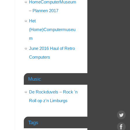
HomeComputerMuseum
– Plannen 2017
Het
(Home)Computermuseu
m
June 2016 Haul of Retro
Computers
Music
De Rockduvels – Rock 'n
Roll op z'n Limburgs
Tags