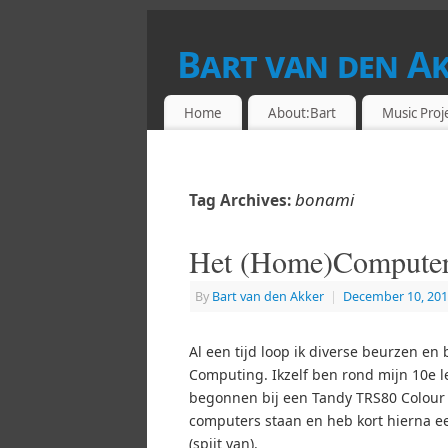
Bart van den A
DRUMMER & RETROCOMPUTING ENTHU
Home
About:Bart
Music Proj
bonami
Tag Archives:
Het (Home)Compute
By
Bart van den Akker
|
December 10, 20
Al een tijd loop ik diverse beurzen e
Computing. Ikzelf ben rond mijn 10e
begonnen bij een Tandy TRS80 Colour 
computers staan en heb kort hierna 
(spijt van).