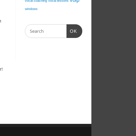
voip
vocal coaching
vocal lessons
windows
m
OK
r!