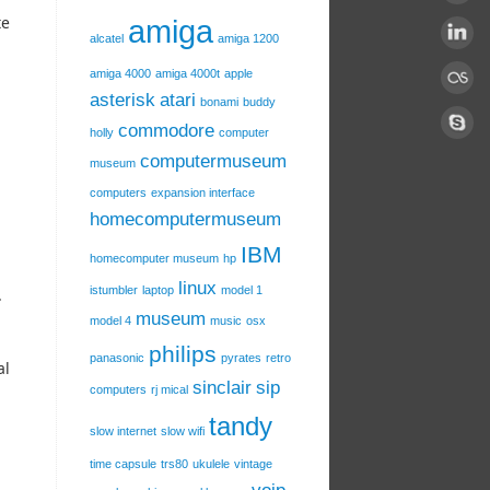
te
amiga
alcatel
amiga 1200
amiga 4000
amiga 4000t
apple
asterisk
atari
bonami
buddy
commodore
holly
computer
computermuseum
museum
computers
expansion interface
homecomputermuseum
IBM
homecomputer museum
hp
linux
istumbler
laptop
model 1
.
museum
model 4
music
osx
philips
panasonic
pyrates
retro
al
sinclair
sip
computers
rj mical
tandy
slow internet
slow wifi
time capsule
trs80
ukulele
vintage