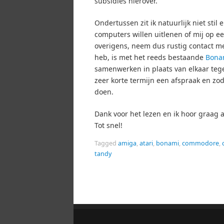
subsidies hierover.
Ondertussen zit ik natuurlijk niet stil 
computers willen uitlenen of mij op e
overigens, neem dus rustig contact m
heb, is met het reeds bestaande
Bona
samenwerken in plaats van elkaar teg
zeer korte termijn een afspraak en zod
doen.
Dank voor het lezen en ik hoor graag a
Tot snel!
Tagged
amiga
,
atari
,
bonami
,
commodore
,
tandy