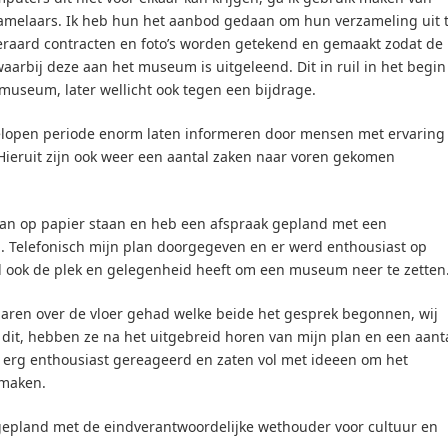
amelaars. Ik heb hun het aanbod gedaan om hun verzameling uit 
eraard contracten en foto’s worden getekend en gemaakt zodat de
aarbij deze aan het museum is uitgeleend. Dit in ruil in het begin
 museum, later wellicht ook tegen een bijdrage.
gelopen periode enorm laten informeren door mensen met ervaring
k. Hieruit zijn ook weer een aantal zaken naar voren gekomen
lan op papier staan en heb een afspraak gepland met een
Telefonisch mijn plan doorgegeven en er werd enthousiast op
ook de plek en gelegenheid heeft om een museum neer te zetten
ren over de vloer gehad welke beide het gesprek begonnen, wij
it, hebben ze na het uitgebreid horen van mijn plan en een aant
 erg enthousiast gereageerd en zaten vol met ideeen om het
 maken.
 gepland met de eindverantwoordelijke wethouder voor cultuur en