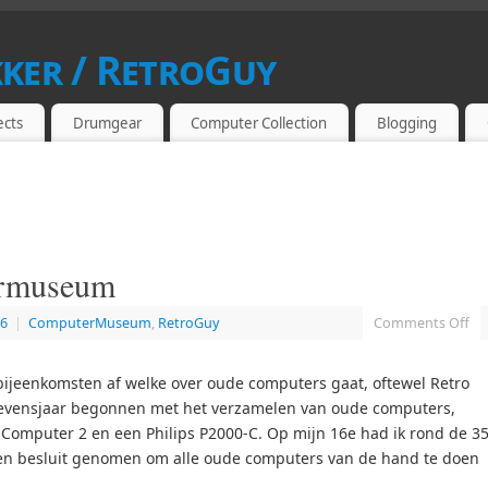
kker / RetroGuy
SIAST
ects
Drumgear
Computer Collection
Blogging
rmuseum
16
|
ComputerMuseum
,
RetroGuy
Comments Off
n bijeenkomsten af welke over oude computers gaat, oftewel Retro
 levensjaar begonnen met het verzamelen van oude computers,
Computer 2 en een Philips P2000-C. Op mijn 16e had ik rond de 3
een besluit genomen om alle oude computers van de hand te doen