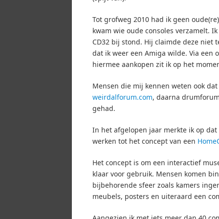
Tot grofweg 2010 had ik geen oude(re)
kwam wie oude consoles verzamelt. Ik
CD32 bij stond. Hij claimde deze niet 
dat ik weer een Amiga wilde. Via een 
hiermee aankopen zit ik op het moment
Mensen die mij kennen weten ook dat 
weirdalforum.com
, daarna drumforum.
gehad.
In het afgelopen jaar merkte ik op da
werken tot het concept van een
Home
Het concept is om een interactief mu
klaar voor gebruik. Mensen komen bin
bijbehorende sfeer zoals kamers ingeri
meubels, posters en uiteraard een co
Aangezien ik met iets meer dan 40 com