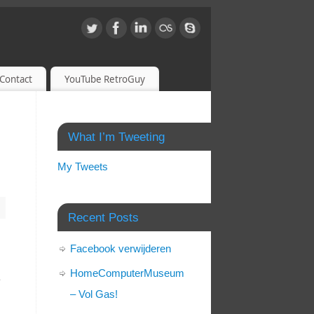
Contact
YouTube RetroGuy
What I’m Tweeting
My Tweets
Recent Posts
Facebook verwijderen
HomeComputerMuseum
5
– Vol Gas!