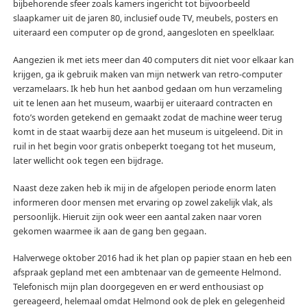
bijbehorende sfeer zoals kamers ingericht tot bijvoorbeeld
slaapkamer uit de jaren 80, inclusief oude TV, meubels, posters en
uiteraard een computer op de grond, aangesloten en speelklaar.
Aangezien ik met iets meer dan 40 computers dit niet voor elkaar kan
krijgen, ga ik gebruik maken van mijn netwerk van retro-computer
verzamelaars. Ik heb hun het aanbod gedaan om hun verzameling
uit te lenen aan het museum, waarbij er uiteraard contracten en
foto’s worden getekend en gemaakt zodat de machine weer terug
komt in de staat waarbij deze aan het museum is uitgeleend. Dit in
ruil in het begin voor gratis onbeperkt toegang tot het museum,
later wellicht ook tegen een bijdrage.
Naast deze zaken heb ik mij in de afgelopen periode enorm laten
informeren door mensen met ervaring op zowel zakelijk vlak, als
persoonlijk. Hieruit zijn ook weer een aantal zaken naar voren
gekomen waarmee ik aan de gang ben gegaan.
Halverwege oktober 2016 had ik het plan op papier staan en heb een
afspraak gepland met een ambtenaar van de gemeente Helmond.
Telefonisch mijn plan doorgegeven en er werd enthousiast op
gereageerd, helemaal omdat Helmond ook de plek en gelegenheid