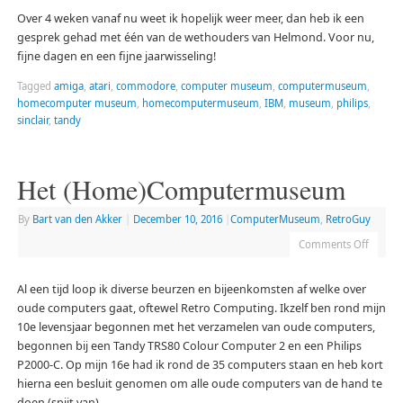
Over 4 weken vanaf nu weet ik hopelijk weer meer, dan heb ik een
gesprek gehad met één van de wethouders van Helmond. Voor nu,
fijne dagen en een fijne jaarwisseling!
Tagged
amiga
,
atari
,
commodore
,
computer museum
,
computermuseum
,
homecomputer museum
,
homecomputermuseum
,
IBM
,
museum
,
philips
,
sinclair
,
tandy
Het (Home)Computermuseum
By
Bart van den Akker
|
December 10, 2016
|
ComputerMuseum
,
RetroGuy
Comments Off
Al een tijd loop ik diverse beurzen en bijeenkomsten af welke over
oude computers gaat, oftewel Retro Computing. Ikzelf ben rond mijn
10e levensjaar begonnen met het verzamelen van oude computers,
begonnen bij een Tandy TRS80 Colour Computer 2 en een Philips
P2000-C. Op mijn 16e had ik rond de 35 computers staan en heb kort
hierna een besluit genomen om alle oude computers van de hand te
doen (spijt van).