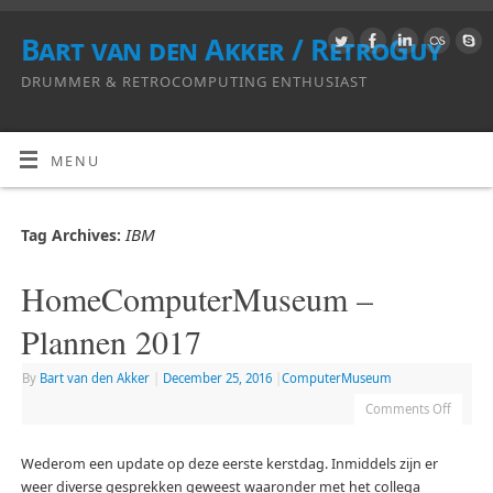
Bart van den Akker / RetroGuy
DRUMMER & RETROCOMPUTING ENTHUSIAST
MENU
IBM
Tag Archives:
HomeComputerMuseum –
Plannen 2017
By
Bart van den Akker
|
December 25, 2016
|
ComputerMuseum
Comments Off
Wederom een update op deze eerste kerstdag. Inmiddels zijn er
weer diverse gesprekken geweest waaronder met het collega