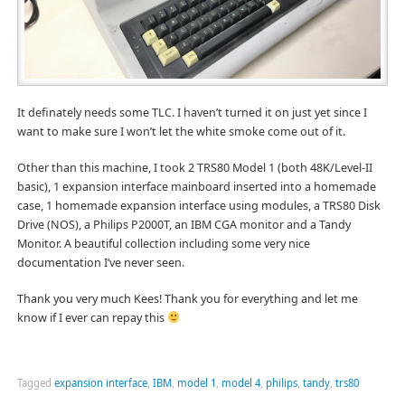
It definately needs some TLC. I haven’t turned it on just yet since I
want to make sure I won’t let the white smoke come out of it.
Other than this machine, I took 2 TRS80 Model 1 (both 48K/Level-II
basic), 1 expansion interface mainboard inserted into a homemade
case, 1 homemade expansion interface using modules, a TRS80 Disk
Drive (NOS), a Philips P2000T, an IBM CGA monitor and a Tandy
Monitor. A beautiful collection including some very nice
documentation I’ve never seen.
Thank you very much Kees! Thank you for everything and let me
know if I ever can repay this
Tagged
expansion interface
,
IBM
,
model 1
,
model 4
,
philips
,
tandy
,
trs80