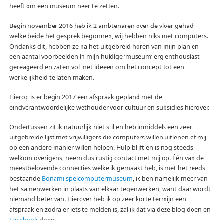
heeft om een museum neer te zetten.
Begin november 2016 heb ik 2 ambtenaren over de vloer gehad
welke beide het gesprek begonnen, wij hebben niks met computers.
Ondanks dit, hebben ze na het uitgebreid horen van mijn plan en
een aantal voorbeelden in mijn huidige ‘museum’ erg enthousiast
gereageerd en zaten vol met ideeen om het concept tot een
werkelijkheid te laten maken.
Hierop is er begin 2017 een afspraak gepland met de
eindverantwoordelijke wethouder voor cultuur en subsidies hierover.
Ondertussen zit ik natuurlijk niet stil en heb inmiddels een zeer
uitgebreide lijst met vrijwilligers die computers willen uitlenen of mij
op een andere manier willen helpen. Hulp blijft en is nog steeds
welkom overigens, neem dus rustig contact met mij op. Één van de
meestbelovende connecties welke ik gemaakt heb, is met het reeds
bestaande
Bonami spelcomputermuseum
, ik ben namelijk meer van
het samenwerken in plaats van elkaar tegenwerken, want daar wordt
niemand beter van. Hierover heb ik op zeer korte termijn een
afspraak en zodra er iets te melden is, zal ik dat via deze blog doen en
Facebook
doen.