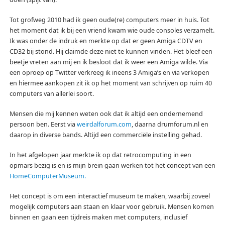
Tot grofweg 2010 had ik geen oude(re) computers meer in huis. Tot
het moment dat ik bij een vriend kwam wie oude consoles verzamelt.
Ik was onder de indruk en merkte op dat er geen Amiga CDTV en
CD32 bij stond. Hij claimde deze niet te kunnen vinden. Het bleef een
beetje vreten aan mij en ik besloot dat ik weer een Amiga wilde. Via
een oproep op Twitter verkreeg ik ineens 3 Amiga’s en via verkopen
en hiermee aankopen zit ik op het moment van schrijven op ruim 40
computers van allerlei soort.
Mensen die mij kennen weten ook dat ik altijd een ondernemend
persoon ben. Eerst via
weirdalforum.com
, daarna drumforum.nl en
daarop in diverse bands. Altijd een commerciële instelling gehad.
In het afgelopen jaar merkte ik op dat retrocomputing in een
opmars bezig is en is mijn brein gaan werken tot het concept van een
HomeComputerMuseum.
Het concept is om een interactief museum te maken, waarbij zoveel
mogelijk computers aan staan en klaar voor gebruik. Mensen komen
binnen en gaan een tijdreis maken met computers, inclusief