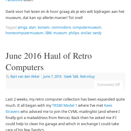
Dank voor het lezen en ik hoor graag als je iets wilt bijdragen aan het
museum, dat kan op allerlei manier! Tot snel!
Tagged
amiga
,
atari
,
bonami
,
commodore
,
computermuseum
,
homecomputermuseum
,
IBM
,
museum
,
philips
,
sinclair
,
tandy
June 2016 Haul of Retro
Computers
By
Bart van den Akker
|
June 7, 2016
|
Geek Talk
,
RetroGuy
Comments Off
Last 2 weeks, my retro computer collection has been expanded quite
much. It all began with my
TRS80 Model 1
where I’ve met
Kees
Stravers
who adviced me to join the CVML-mailinglist (and where I
finally got a mailaddress from Rence). Back then he asked me if I
could help to clean his garage and which in exchange I could take
care of his few Tandy’s.