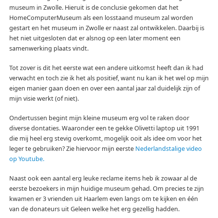
museum in Zwolle. Hieruit is de conclusie gekomen dat het
HomeComputerMuseum als een losstaand museum zal worden
gestart en het museum in Zwolle er naast zal ontwikkelen. Daarbij is
het niet uitgesloten dat er alsnog op een later moment een
samenwerking plaats vindt.
Tot zover is dit het eerste wat een andere uitkomst heeft dan ik had
verwacht en toch zie ik het als positief, want nu kan ik het wel op mijn
eigen manier gaan doen en over een aantal jaar zal duidelijk zijn of
mijn visie werkt (of niet).
Ondertussen begint mijn kleine museum erg vol te raken door
diverse dontaties. Waaronder een te gekke Olivetti laptop uit 1991
die mij heel erg stevig overkomt, mogelijk ooit als idee om voor het
leger te gebruiken? Zie hiervoor mijn eerste
Nederlandstalige video
op Youtube.
Naast ook een aantal erg leuke reclame items heb ik zowaar al de
eerste bezoekers in mijn huidige museum gehad. Om precies te zijn
kwamen er 3 vrienden uit Haarlem even langs om te kijken en één
van de donateurs uit Geleen welke het erg gezellig hadden.