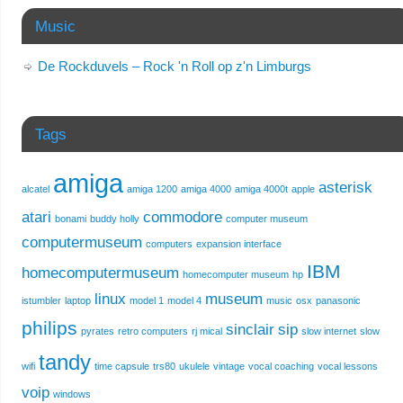
Music
De Rockduvels – Rock 'n Roll op z'n Limburgs
Tags
amiga
asterisk
alcatel
amiga 1200
amiga 4000
amiga 4000t
apple
atari
commodore
bonami
buddy holly
computer museum
computermuseum
computers
expansion interface
IBM
homecomputermuseum
homecomputer museum
hp
linux
museum
istumbler
laptop
model 1
model 4
music
osx
panasonic
philips
sinclair
sip
pyrates
retro computers
rj mical
slow internet
slow
tandy
wifi
time capsule
trs80
ukulele
vintage
vocal coaching
vocal lessons
voip
windows